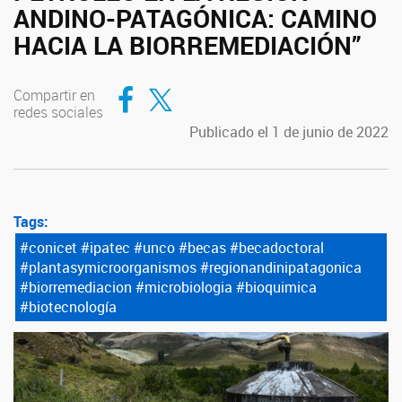
ANDINO-PATAGÓNICA: CAMINO
HACIA LA BIORREMEDIACIÓN”
Compartir en Facebook
Compartir en Twitter
Compartir en
redes sociales
Publicado el 1 de junio de 2022
Tags:
#conicet #ipatec #unco #becas #becadoctoral
#plantasymicroorganismos #regionandinipatagonica
#biorremediacion #microbiologia #bioquimica
#biotecnología