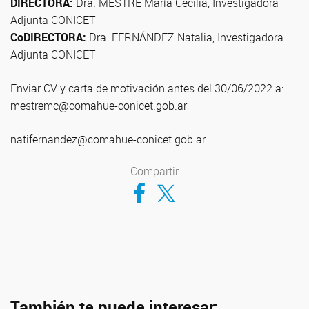
DIRECTORA:
Dra. MESTRE María Cecilia, Investigadora
Adjunta CONICET
CoDIRECTORA:
Dra. FERNÁNDEZ Natalia, Investigadora
Adjunta CONICET
Enviar CV y carta de motivación antes del 30/06/2022 a:
mestremc@comahue-conicet.gob.ar
natifernandez@comahue-conicet.gob.ar
Compartir
Compartir en Facebook
Compartir en Twitter
También te puede interesar: