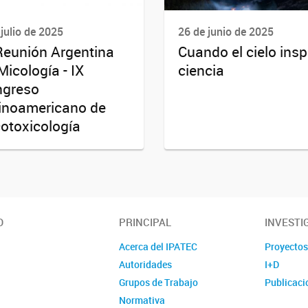
 julio de 2025
26 de junio de 2025
Reunión Argentina
Cuando el cielo insp
Micología - IX
ciencia
ngreso
inoamericano de
otoxicología
O
PRINCIPAL
INVESTI
Acerca del IPATEC
Proyecto
Autoridades
I+D
Grupos de Trabajo
Publicaci
Normativa