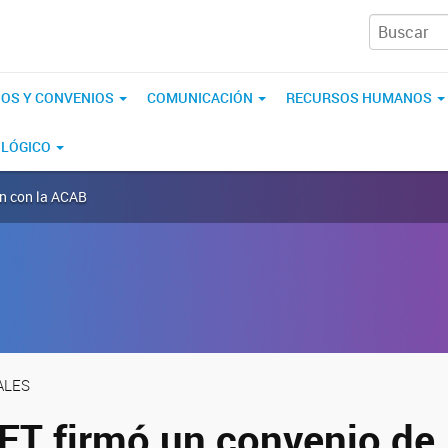
IOS Y CONVENIOS
COMUNICACIÓN
RECURSOS HUMANOS
OLÓGICO
ón con la ACAB
ALES
ET firmó un convenio de