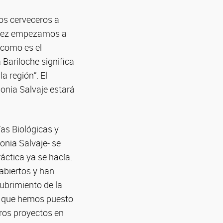
os cerveceros a
a vez empezamos a
-como es el
 Bariloche significa
a región”. El
onia Salvaje estará
ías Biológicas y
nia Salvaje- se
ráctica ya se hacía.
abiertos y han
ubrimiento de la
ad que hemos puesto
tros proyectos en