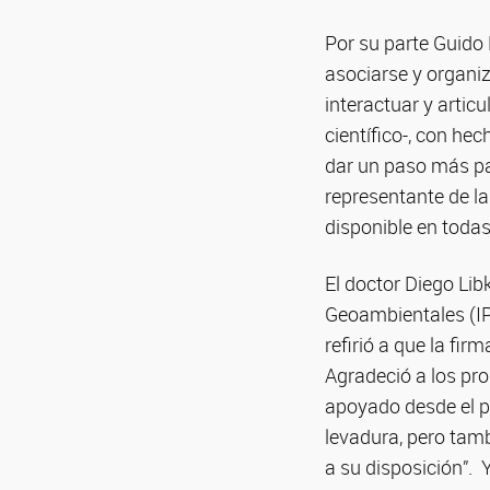
Por su parte Guido
asociarse y organi
interactuar y artic
científico-, con he
dar un paso más par
representante de l
disponible en todas
El doctor Diego Lib
Geoambientales (IP
refirió a que la fi
Agradeció a los pr
apoyado desde el p
levadura, pero tam
a su disposición”. 