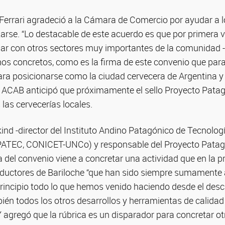
 Ferrari agradeció a la Cámara de Comercio por ayudar a l
zarse. “Lo destacable de este acuerdo es que por primer
ular con otros sectores muy importantes de la comunidad 
chos concretos, como es la firma de este convenio que para
a posicionarse como la ciudad cervecera de Argentina y l
a ACAB anticipó que próximamente el sello Proyecto Patag
 las cervecerías locales.
kind -director del Instituto Andino Patagónico de Tecnolog
ATEC, CONICET-UNCo) y responsable del Proyecto Patago
rma del convenio viene a concretar una actividad que en la p
oductores de Bariloche “que han sido siempre sumamente 
rincipio todo lo que hemos venido haciendo desde el desc
bién todos los otros desarrollos y herramientas de calid
Y agregó que la rúbrica es un disparador para concretar o