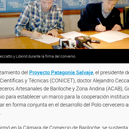
Ceccatto y Libkind durante la firma del convenio.
nzamiento del
Proyecto Patagonia Salvaje
, el presidente 
Científicas y Técnicas (CONICET), doctor Alejandro Ceccatto
eceros Artesanales de Bariloche y Zona Andina (ACAB), Gu
o para establecer un marco para la cooperación institucio
rar en forma conjunta en el desarrollo del Polo cervecero 
.
firmó en la Cámara de Comercio de Bariloche, se sustenta