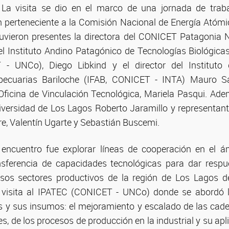
. La visita se dio en el marco de una jornada de trab
n perteneciente a la Comisión Nacional de Energía Atóm
tuvieron presentes la directora del CONICET Patagonia 
 del Instituto Andino Patagónico de Tecnologías Biológic
- UNCo), Diego Libkind y el director del Instituto 
pecuarias Bariloche (IFAB, CONICET - INTA) Mauro Sa
Oficina de Vinculación Tecnológica, Mariela Pasqui. Adem
niversidad de Los Lagos Roberto Jaramillo y representan
re, Valentín Ugarte y Sebastián Buscemi.
 encuentro fue explorar líneas de cooperación en el 
transferencia de capacidades tecnológicas para dar res
rsos sectores productivos de la región de Los Lagos de
isita al IPATEC (CONICET - UNCo) donde se abordó l
s y sus insumos: el mejoramiento y escalado de las cade
s, de los procesos de producción en la industrial y su apl