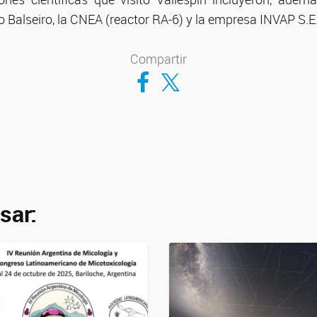
uto Balseiro, la CNEA (reactor RA-6) y la empresa INVAP S.E
Compartir
Compartir en Facebook
Compartir en Twitter
sar: