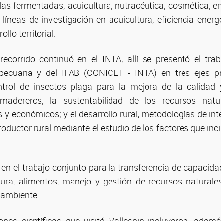
das fermentadas, acuicultura, nutracéutica, cosmética, en
líneas de investigación en acuicultura, eficiencia energ
llo territorial.
recorrido continuó en el INTA, allí se presentó el tra
pecuaria y del IFAB (CONICET - INTA) en tres ejes pri
ontrol de insectos plaga para la mejora de la calidad 
madereros, la sustentabilidad de los recursos natu
s y económicos; y el desarrollo rural, metodologías de in
roductor rural mediante el estudio de los factores que in
en el trabajo conjunto para la transferencia de capacidad
tura, alimentos, manejo y gestión de recursos naturale
 ambiente.
iones científicas que visitó Vallespin incluyeron, ade