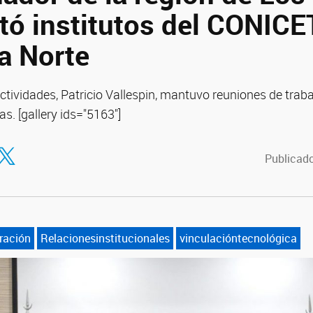
itó institutos del CONICE
a Norte
tividades, Patricio Vallespin, mantuvo reuniones de traba
as. [gallery ids="5163"]
tir en Facebook
ompartir en Twitter
Publicado
ración
Relacionesinstitucionales
vinculacióntecnológica