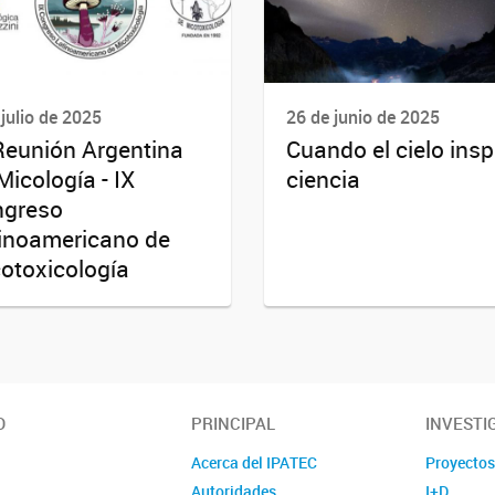
 julio de 2025
26 de junio de 2025
Reunión Argentina
Cuando el cielo insp
Micología - IX
ciencia
ngreso
inoamericano de
otoxicología
O
PRINCIPAL
INVESTI
Acerca del IPATEC
Proyecto
Autoridades
I+D