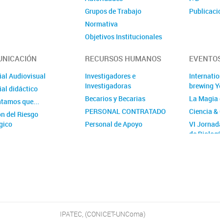
Grupos de Trabajo
Publicaci
Normativa
Objetivos Institucionales
Actas Consejo Directivo
NICACIÓN
RECURSOS HUMANOS
EVENTOS
Comisión CIPREC IPATEC
Comisión CICUAL IPATEC
ial Audiovisual
Investigadores e
Internati
Investigadoras
brewing Y
Comisión Seguridad y Salud
al didáctico
en el trabajo
Becarios y Becarias
La Magia 
ntamos que...
Comisión de Comunicación
PERSONAL CONTRATADO
Ciencia &
ón del Riesgo
IPATEC
gico
Personal de Apoyo
VI Jorna
de Biolog
Art 9
de Levad
El CONICET Patagonia Norte
Cursos
conformó el Espacio de
Atención de Violencia
Laboral y de Género
Integrantes
Trámites
IPATEC, (CONICET-UNComa)
Convocatorias