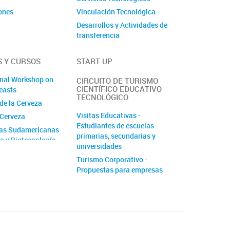
ones
Vinculación Tecnológica
Desarrollos y Actividades de
transferencia
 Y CURSOS
START UP
onal Workshop on
CIRCUITO DE TURISMO
CIENTÍFICO EDUCATIVO
easts
TECNOLÓGICO
de la Cerveza
Visitas Educativas -
 Cerveza
Estudiantes de escuelas
das Sudamericanas
primarias, secundarias y
ía y Biotecnología
universidades
uras
Turismo Corporativo -
Propuestas para empresas