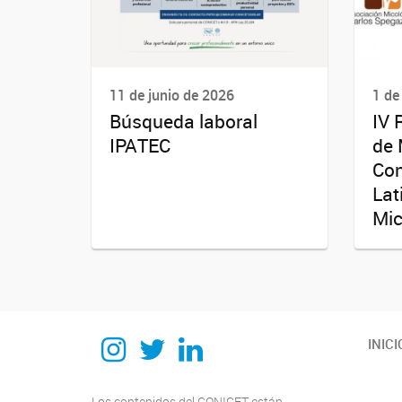
11 de junio de 2026
1 de
Búsqueda laboral
IV 
IPATEC
de 
Co
Lat
Mic
Instagram
Twitter
Linkedin
INICI