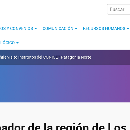
IOS Y CONVENIOS
COMUNICACIÓN
RECURSOS HUMANOS
OLÓGICO
hile visitó institutos del CONICET Patagonia Norte
nador de la región de Los