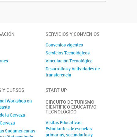
GACIÓN
SERVICIOS Y CONVENIOS
s
Convenios vigentes
Servicios Tecnológicos
ones
Vinculación Tecnológica
Desarrollos y Actividades de
transferencia
 Y CURSOS
START UP
onal Workshop on
CIRCUITO DE TURISMO
CIENTÍFICO EDUCATIVO
easts
TECNOLÓGICO
de la Cerveza
Visitas Educativas -
 Cerveza
Estudiantes de escuelas
das Sudamericanas
primarias, secundarias y
ía y Biotecnología