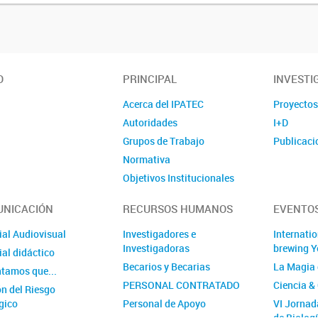
O
PRINCIPAL
INVESTI
Acerca del IPATEC
Proyecto
Autoridades
I+D
Grupos de Trabajo
Publicaci
Normativa
Objetivos Institucionales
Actas Consejo Directivo
NICACIÓN
RECURSOS HUMANOS
EVENTOS
Comisión CIPREC IPATEC
Comisión CICUAL IPATEC
ial Audiovisual
Investigadores e
Internati
Investigadoras
brewing Y
Comisión Seguridad y Salud
al didáctico
en el trabajo
Becarios y Becarias
La Magia 
ntamos que...
Comisión de Comunicación
PERSONAL CONTRATADO
Ciencia &
ón del Riesgo
IPATEC
gico
Personal de Apoyo
VI Jorna
de Biolog