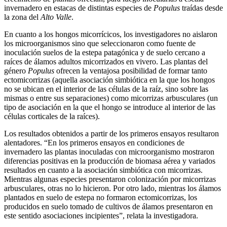
invernadero en estacas de distintas especies de
Populus
traídas desde
la zona del
Alto Valle
.
En cuanto a los hongos micorrícicos, los investigadores no aislaron
los microorganismos sino que seleccionaron como fuente de
inoculación suelos de la estepa patagónica y de suelo cercano a
raíces de álamos adultos micorrizados en vivero. Las plantas del
género
Populus
ofrecen la ventajosa posibilidad de formar tanto
ectomicorrizas (aquella asociación simbiótica en la que los hongos
no se ubican en el interior de las células de la raíz, sino sobre las
mismas o entre sus separaciones) como micorrizas arbusculares (un
tipo de asociación en la que el hongo se introduce al interior de las
células corticales de la raíces).
Los resultados obtenidos a partir de los primeros ensayos resultaron
alentadores. “En los primeros ensayos en condiciones de
invernadero las plantas inoculadas con microorganismo mostraron
diferencias positivas en la producción de biomasa aérea y variados
resultados en cuanto a la asociación simbiótica con micorrizas.
Mientras algunas especies presentaron colonización por micorrizas
arbusculares, otras no lo hicieron. Por otro lado, mientras los álamos
plantados en suelo de estepa no formaron ectomicorrizas, los
producidos en suelo tomado de cultivos de álamos presentaron en
este sentido asociaciones incipientes”, relata la investigadora.