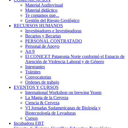
Material Audiovisual
Material didáctico
Te contamos que...
Gestión del Riesgo Geológico
RECURSOS HUMANOS
Investigadores e Investigadoras
Becarios y Becarias
PERSONAL CONTRATADO
Personal de Apoyo
Art 9
El CONICET Patagonia Norte conformó el Espacio de
Atención de Violencia Laboral y de Género
Integrantes
Trámites
Convocatorias
Ordenes de trabajo
EVENTOS Y CURSOS
International Workshop on brewing Yeasts
La Magia de la Cerveza
Ciencia & Cerveza
VI Jornadas Sudamericanas de Biología y
Biotecnología de Levaduras
Cursos
Incubadora EBT