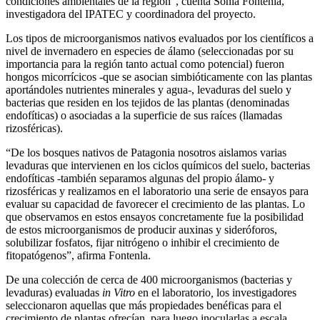
condiciones ambientales de la región”, cuenta Sonia Fontenla,
investigadora del IPATEC y coordinadora del proyecto.
Los tipos de microorganismos nativos evaluados por los científicos a
nivel de invernadero en especies de álamo (seleccionadas por su
importancia para la región tanto actual como potencial) fueron
hongos micorrícicos -que se asocian simbióticamente con las plantas
aportándoles nutrientes minerales y agua-, levaduras del suelo y
bacterias que residen en los tejidos de las plantas (denominadas
endofíticas) o asociadas a la superficie de sus raíces (llamadas
rizosféricas).
“De los bosques nativos de Patagonia nosotros aislamos varias
levaduras que intervienen en los ciclos químicos del suelo, bacterias
endofíticas -también separamos algunas del propio álamo- y
rizosféricas y realizamos en el laboratorio una serie de ensayos para
evaluar su capacidad de favorecer el crecimiento de las plantas. Lo
que observamos en estos ensayos concretamente fue la posibilidad
de estos microorganismos de producir auxinas y sideróforos,
solubilizar fosfatos, fijar nitrógeno o inhibir el crecimiento de
fitopatógenos”, afirma Fontenla.
De una colección de cerca de 400 microorganismos (bacterias y
levaduras) evaluadas
in Vitro
en el laboratorio
,
los investigadores
seleccionaron aquellas que más propiedades benéficas para el
crecimiento de plantas ofrecían, para luego inocularlas a escala