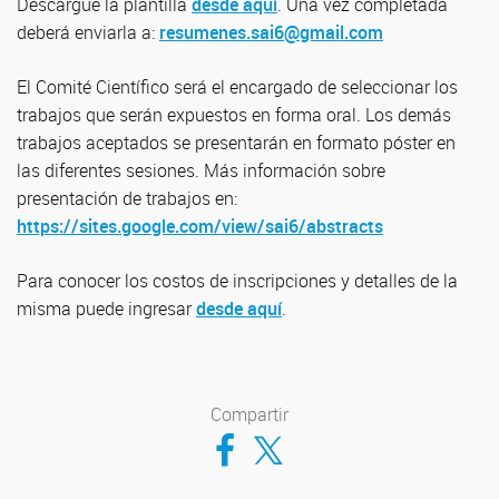
Descargue la plantilla
desde aquí
. Una vez completada
deberá enviarla a:
resumenes.sai6@gmail.com
El Comité Científico será el encargado de seleccionar los
trabajos que serán expuestos en forma oral. Los demás
trabajos aceptados se presentarán en formato póster en
las diferentes sesiones. Más información sobre
presentación de trabajos en:
https://sites.google.com/view/sai6/abstracts
Para conocer los costos de inscripciones y detalles de la
misma puede ingresar
desde aquí
.
Compartir
Compartir en Facebook
Compartir en Twitter