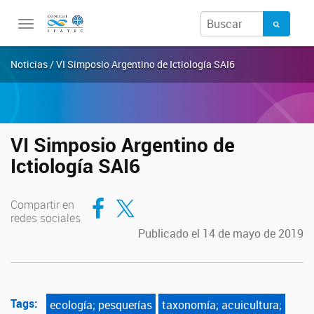
Toggle
navigation
Noticias / VI Simposio Argentino de Ictiología SAI6
VI Simposio Argentino de
Ictiología SAI6
Compartir en Facebook
Compartir en Twitter
Compartir en
redes sociales
Publicado el 14 de mayo de 2019
Tags:
ecología; pesquerías
taxonomía; acuicultura;