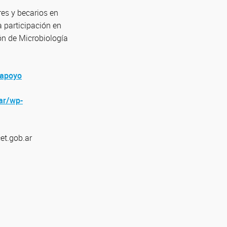
res y becarios en
 participación en
ión de Microbiología
-apoyo
.ar/wp-
et.gob.ar