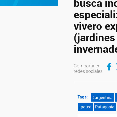
busca in
especial
vivero ex
(jardines
invernad
Compar
C
Compartir en
redes sociales
Tags:
#argentina
Ipatec
Patagonia