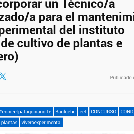
corporar un Técnico/a
izado/a para el mantenim
perimental del instituto
 de cultivo de plantas e
ero)
tir en Facebook
ompartir en Twitter
Publicado 
#conicetpatagonianorte
Bariloche
cct
CONCURSO
CONI
plantas
viveroexperimental