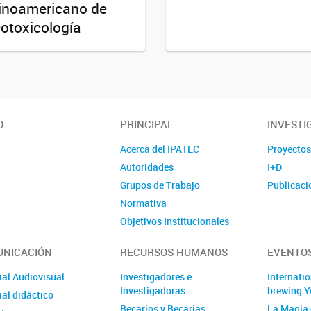
inoamericano de
otoxicología
O
PRINCIPAL
INVESTI
Acerca del IPATEC
Proyecto
Autoridades
I+D
Grupos de Trabajo
Publicaci
Normativa
Objetivos Institucionales
Actas Consejo Directivo
NICACIÓN
RECURSOS HUMANOS
EVENTOS
Comisión CIPREC IPATEC
Comisión CICUAL IPATEC
ial Audiovisual
Investigadores e
Internati
Investigadoras
brewing Y
Comisión Seguridad y Salud
al didáctico
en el trabajo
Becarios y Becarias
La Magia 