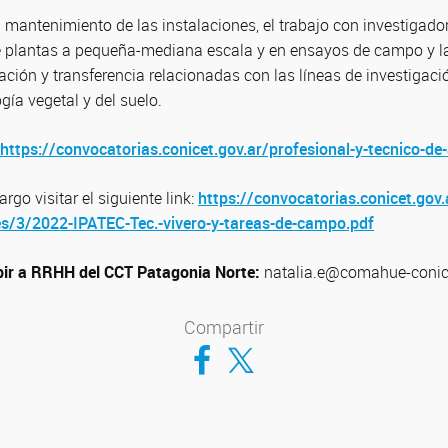
l mantenimiento de las instalaciones, el trabajo con investigado
e plantas a pequeña-mediana escala y en ensayos de campo y la
ación y transferencia relacionadas con las líneas de investigac
gía vegetal y del suelo.
https://convocatorias.conicet.gov.ar/profesional-y-tecnico-de
cargo visitar el siguiente link:
https://convocatorias.conicet.gov
es/3/2022-IPATEC-Tec.-vivero-y-tareas-de-campo.pdf
bir a RRHH del CCT Patagonia Norte:
natalia.e@comahue-conic
Compartir
Compartir en Facebook
Compartir en Twitter