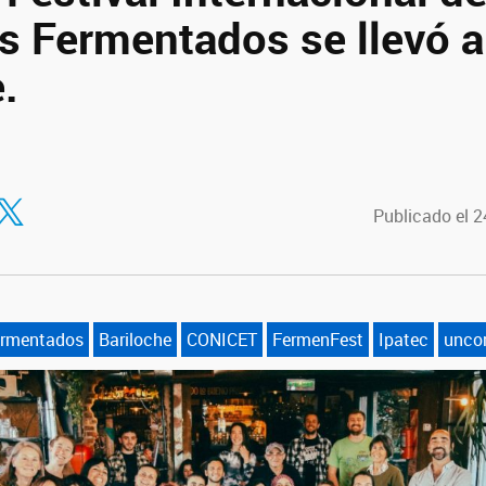
s Fermentados se llevó a
.
tir en Facebook
ompartir en Twitter
Publicado el 
ermentados
Bariloche
CONICET
FermenFest
Ipatec
unco