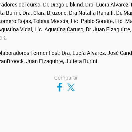
adores del curso: Dr. Diego Libkind, Dra. Lucia Alvarez,
ta Burini, Dra. Clara Bruzone, Dra Natalia Ranalli, Dr. Mar
mero Rojas, Tobías Moccia, Lic. Pablo Soraire, Lic. M
gustina Vidal, Lic. Agustina Caruso, Dr. Juan Eizaguirre
ck.
laboradores FermenFest: Dra. Lucía Alvarez, José Cande
vanBroock, Juan Eizaguirre, Julieta Burini.
Compartir
Compartir en Facebook
Compartir en Twitter