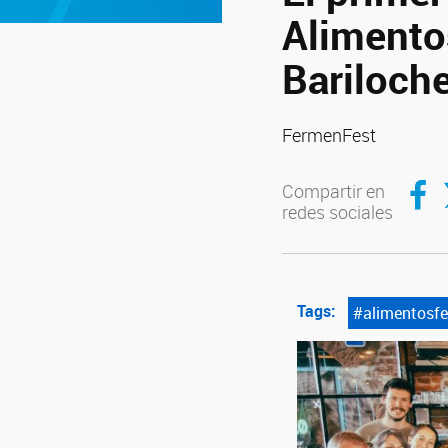
Alimento
Bariloche
FermenFest
Compar
C
Compartir en
redes sociales
Tags:
#alimentosf