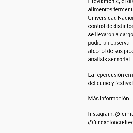
Previamente, el dí
alimentos fermenta
Universidad Nacion
control de distint
se llevaron a cargo
pudieron observar 
alcohol de sus pro
análisis sensorial.
La repercusión en 
del curso y festiva
Más información:
Instagram: @ferme
@fundacioncreltec