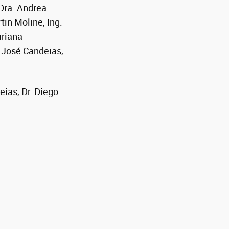
 Dra. Andrea
tin Moline, Ing.
ariana
, José Candeias,
ias, Dr. Diego