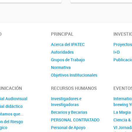
O
PRINCIPAL
INVESTI
Acerca del IPATEC
Proyecto
Autoridades
I+D
Grupos de Trabajo
Publicaci
Normativa
Objetivos Institucionales
Actas Consejo Directivo
NICACIÓN
RECURSOS HUMANOS
EVENTOS
Comisión CIPREC IPATEC
Comisión CICUAL IPATEC
ial Audiovisual
Investigadores e
Internati
Investigadoras
brewing Y
Comisión Seguridad y Salud
al didáctico
en el trabajo
Becarios y Becarias
La Magia 
ntamos que...
Comisión de Comunicación
PERSONAL CONTRATADO
Ciencia &
ón del Riesgo
IPATEC
gico
Personal de Apoyo
VI Jorna