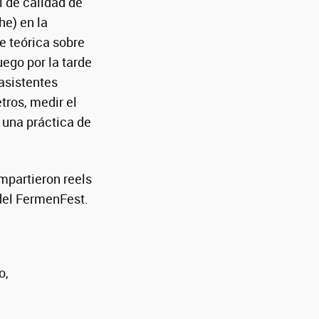
l de calidad de
he) en la
e teórica sobre
ego por la tarde
 asistentes
tros, medir el
 una práctica de
mpartieron reels
 del FermenFest.
o,