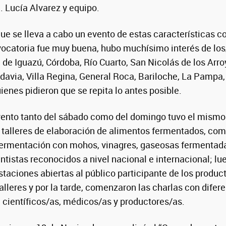
. Lucía Alvarez y equipo.
que se lleva a cabo un evento de estas características c
ocatoria fue muy buena, hubo muchísimo interés de los
 de Iguazú, Córdoba, Río Cuarto, San Nicolás de los Arro
avia, Villa Regina, General Roca, Bariloche, La Pampa, 
ienes pidieron que se repita lo antes posible.
vento tanto del sábado como del domingo tuvo el mismo 
talleres de elaboración de alimentos fermentados, co
 fermentación con mohos, vinagres, gaseosas fermentad
ntistas reconocidos a nivel nacional e internacional; lu
staciones abiertas al público participante de los produc
talleres y por la tarde, comenzaron las charlas con dife
 científicos/as, médicos/as y productores/as.