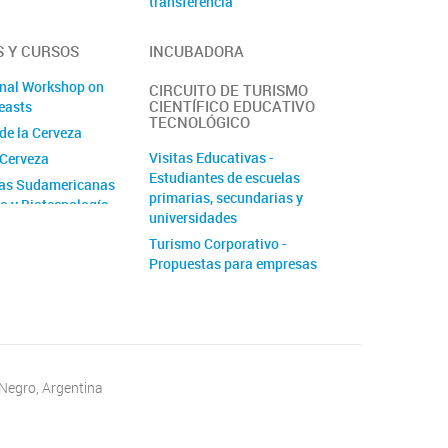
transferencia
 Y CURSOS
INCUBADORA
onal Workshop on
CIRCUITO DE TURISMO
CIENTÍFICO EDUCATIVO
easts
TECNOLÓGICO
de la Cerveza
Visitas Educativas -
 Cerveza
Estudiantes de escuelas
das Sudamericanas
primarias, secundarias y
ía y Biotecnología
universidades
uras
Turismo Corporativo -
Propuestas para empresas
 Negro, Argentina