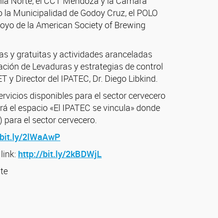
nia Norte, el CCT Mendoza y la Cámara
 la Municipalidad de Godoy Cruz, el POLO
poyo de la American Society of Brewing
as y gratuitas y actividades aranceladas
ación de Levaduras y estrategias de control
 y Director del IPATEC, Dr. Diego Libkind.
rvicios disponibles para el sector cervecero
rá el espacio «El IPATEC se vincula» donde
para el sector cervecero.
/bit.ly/2lWaAwP
link:
http://bit.ly/2kBDWjL
ste