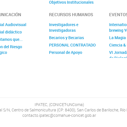
Objetivos Institucionales
Actas Consejo Directivo
NICACIÓN
RECURSOS HUMANOS
EVENTOS
Comisión CIPREC IPATEC
Comisión CICUAL IPATEC
ial Audiovisual
Investigadores e
Internati
Investigadoras
brewing Y
Comisión Seguridad y Salud
al didáctico
en el trabajo
Becarios y Becarias
La Magia 
ntamos que...
Comisión de Comunicación
PERSONAL CONTRATADO
Ciencia &
ón del Riesgo
IPATEC
gico
Personal de Apoyo
VI Jorna
de Biolog
Art 9
de Levad
El CONICET Patagonia Norte
Cursos
conformó el Espacio de
Atención de Violencia
Laboral y de Género
Integrantes
Trámites
IPATEC, (CONICET-UNComa)
Convocatorias
 S/N, Centro de Salmonicultura (CP: 8400), San Carlos de Bariloche, Río
Ordenes de trabajo
contacto.ipatec@comahue-conicet.gob.ar