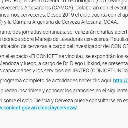
(IPATEC), el Centro Científico Tecnológico (CCT) Patago
rvecerías Artesanales (CAMCA). Colaboran con el evento
 insumos cerveceros. Desde 2019 el ciclo cuenta con el a
) y la Cámara Argentina de Cerveza Artesanal CCAA.
ante dos jornadas continuas, se realizarán charlas abiert
 teóricos sobre Manejo de Levaduras cerveceras, Reutiliz
bricación de cervezas a cargo del investigador del CONICET
n el espacio «El CONICET se vincula», se expondrán los se
endoza y luego, a cargo de Dr. Diego Libkind, se presenta
s capacidades y los servicios del IPATEC (CONICET-UNCo) 
 programa completo de actividades hacer clic aquí:
http:/
pueden inscribirse y conocer los aranceles en el siguiente 
 sobre el ciclo Ciencia y Cerveza puede consultarse en e
w.conicet.gov.ar/cienciaycerveza/