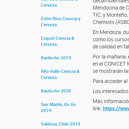
Geoambientales 
Cerveza
Mendocina de Ce
TIC, y Monteño,
Entre Ríos Ciencia y
Chemists (ASBC
Cerveza
En Mendoza, dur
Esquel Ciencia &
como los cursos
Cerveza
de calidad en fa
Por la mañana, e
Bariloche 2019
en el CONICET M
se mostrarán la
Alto Valle Ciencia &
Cerveza
Para acceder al
Los interesados 
Bariloche 2020
Más información
San Martín, Bs As
link:
https://ww
2019
Valdivia, Chile 2019