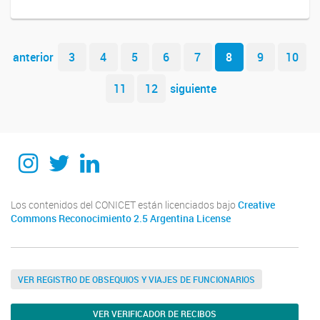
Navegador de artículos
anterior
3
4
5
6
7
8
9
10
11
12
siguiente
Instagram
Twitter
Linkedin
Los contenidos del CONICET están licenciados bajo
Creative
Commons Reconocimiento 2.5 Argentina License
VER REGISTRO DE OBSEQUIOS Y VIAJES DE FUNCIONARIOS
VER VERIFICADOR DE RECIBOS