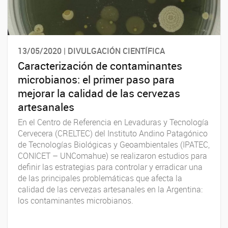
13/05/2020 | DIVULGACIÓN CIENTÍFICA
Caracterización de contaminantes
microbianos: el primer paso para
mejorar la calidad de las cervezas
artesanales
En el Centro de Referencia en Levaduras y Tecnología
Cervecera (CRELTEC) del Instituto Andino Patagónico
de Tecnologías Biológicas y Geoambientales (IPATEC,
CONICET – UNComahue) se realizaron estudios para
definir las estrategias para controlar y erradicar una
de las principales problemáticas que afecta la
calidad de las cervezas artesanales en la Argentina:
los contaminantes microbianos.